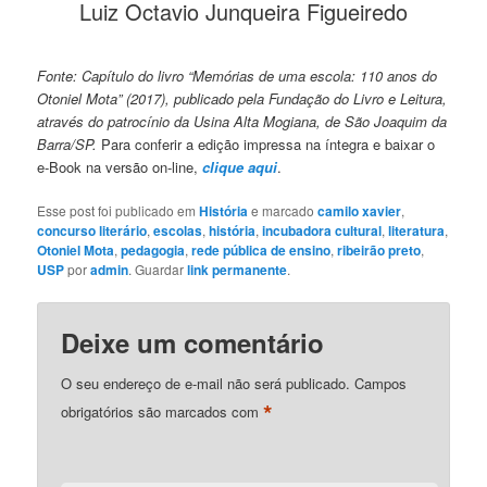
Luiz Octavio Junqueira Figueiredo
Fonte: Capítulo do livro “Memórias de uma escola: 110 anos do
Otoniel Mota” (2017), publicado pela Fundação do Livro e Leitura,
através do patrocínio da Usina Alta Mogiana, de São Joaquim da
Barra/SP.
Para conferir a edição impressa na íntegra e baixar o
e-Book na versão on-line,
clique aqui
.
Esse post foi publicado em
História
e marcado
camilo xavier
,
concurso literário
,
escolas
,
história
,
incubadora cultural
,
literatura
,
Otoniel Mota
,
pedagogia
,
rede pública de ensino
,
ribeirão preto
,
USP
por
admin
. Guardar
link permanente
.
Deixe um comentário
O seu endereço de e-mail não será publicado.
Campos
*
obrigatórios são marcados com