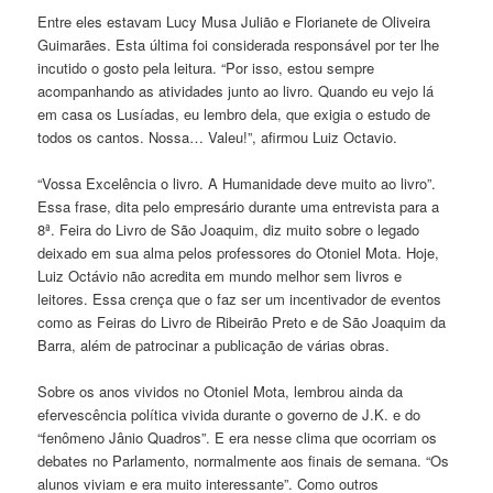
Entre eles estavam Lucy Musa Julião e Florianete de Oliveira
Guimarães. Esta última foi considerada responsável por ter lhe
incutido o gosto pela leitura. “Por isso, estou sempre
acompanhando as atividades junto ao livro. Quando eu vejo lá
em casa os Lusíadas, eu lembro dela, que exigia o estudo de
todos os cantos. Nossa… Valeu!”, afirmou Luiz Octavio.
“Vossa Excelência o livro. A Humanidade deve muito ao livro”.
Essa frase, dita pelo empresário durante uma entrevista para a
8ª. Feira do Livro de São Joaquim, diz muito sobre o legado
deixado em sua alma pelos professores do Otoniel Mota. Hoje,
Luiz Octávio não acredita em mundo melhor sem livros e
leitores. Essa crença que o faz ser um incentivador de eventos
como as Feiras do Livro de Ribeirão Preto e de São Joaquim da
Barra, além de patrocinar a publicação de várias obras.
Sobre os anos vividos no Otoniel Mota, lembrou ainda da
efervescência política vivida durante o governo de J.K. e do
“fenômeno Jânio Quadros”. E era nesse clima que ocorriam os
debates no Parlamento, normalmente aos finais de semana. “Os
alunos viviam e era muito interessante”. Como outros