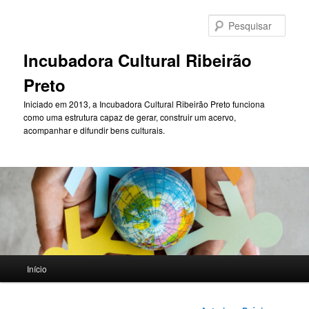
Pular
para
Pesqu
o
conteúdo
Incubadora Cultural Ribeirão
principal
Preto
Iniciado em 2013, a Incubadora Cultural Ribeirão Preto funciona
como uma estrutura capaz de gerar, construir um acervo,
acompanhar e difundir bens culturais.
Menu
Início
principal
Navegação