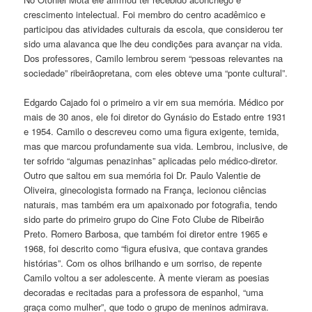
crescimento intelectual. Foi membro do centro acadêmico e
participou das atividades culturais da escola, que considerou ter
sido uma alavanca que lhe deu condições para avançar na vida.
Dos professores, Camilo lembrou serem “pessoas relevantes na
sociedade” ribeirãopretana, com eles obteve uma “ponte cultural”.
Edgardo Cajado foi o primeiro a vir em sua memória. Médico por
mais de 30 anos, ele foi diretor do Gynásio do Estado entre 1931
e 1954. Camilo o descreveu como uma figura exigente, temida,
mas que marcou profundamente sua vida. Lembrou, inclusive, de
ter sofrido “algumas penazinhas” aplicadas pelo médico-diretor.
Outro que saltou em sua memória foi Dr. Paulo Valentie de
Oliveira, ginecologista formado na França, lecionou ciências
naturais, mas também era um apaixonado por fotografia, tendo
sido parte do primeiro grupo do Cine Foto Clube de Ribeirão
Preto. Romero Barbosa, que também foi diretor entre 1965 e
1968, foi descrito como “figura efusiva, que contava grandes
histórias”. Com os olhos brilhando e um sorriso, de repente
Camilo voltou a ser adolescente. À mente vieram as poesias
decoradas e recitadas para a professora de espanhol, “uma
graça como mulher”, que todo o grupo de meninos admirava.