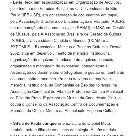
•
Leila Heck
tem especialização em Organização de Arquivos,
pelo Instituto de Estudos Brasileiros da Universidade de São
Paulo (IEB-USP), em conservação de documentos em papel,
pela Associação Brasileira de Encadernação e Restauro (ABER);
em restauração de documentos, pelo SENAI); e MBA em Gestão
de Museus, pela A Associação Brasileira de Gestão de Cultural
(ABGC), a Universidade Cândido e Mendes (UCAM) e a
EXPOMUS – Exposições, Museus e Projetos Culturais. Desde
2002, atua em desenvolvimento de memória institucional,
organização de arquivos históricos e de arquivos pessoais,
organização e montagem de exposição, conservação e
restauração de documentos e fotografias, e gestão em centro de
documentação e memória. Prestou serviços de arquivo e
memória institucional na Companhia de Bebidas Ipiranga, na
Associação Comercial de Ribeirão Preto e na Câmara Municipal
de Ribeirão Preto. É gestora do Museu da Cana desde 2013, e
ocupa o Conselho da Associação Centro de Documentação e
Memória do Otoniel Mota e da Associação Engenho Cultural.
•
Silvia de Paula Junqueira
é ex-aluna do Otoniel Mota,
também neta e filha de ex-alunos do colégio. É mãe de dois
filhos e avó de três netos. É ceramista e voluntária no Centro de