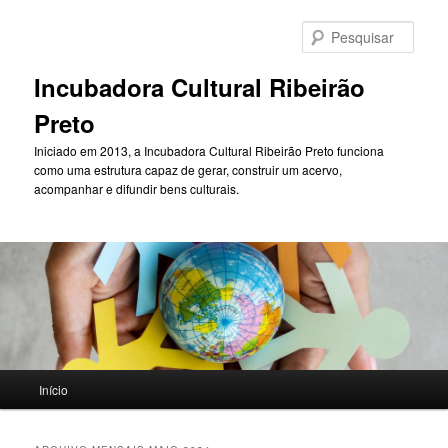
Pular
Pular
para
para
Pesqu
o
o
conteúdo
conteúdo
Incubadora Cultural Ribeirão
principal
secundário
Preto
Iniciado em 2013, a Incubadora Cultural Ribeirão Preto funciona
como uma estrutura capaz de gerar, construir um acervo,
acompanhar e difundir bens culturais.
Menu
Início
principal